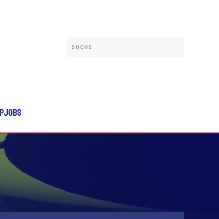
P
JOBS