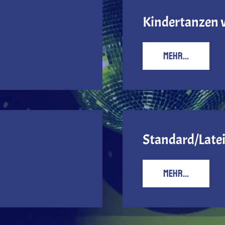
Kindertanzen v
MEHR...
Standard/Late
MEHR...