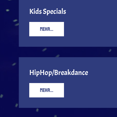
Kids Specials
MEHR...
HipHop/Breakdance
MEHR...