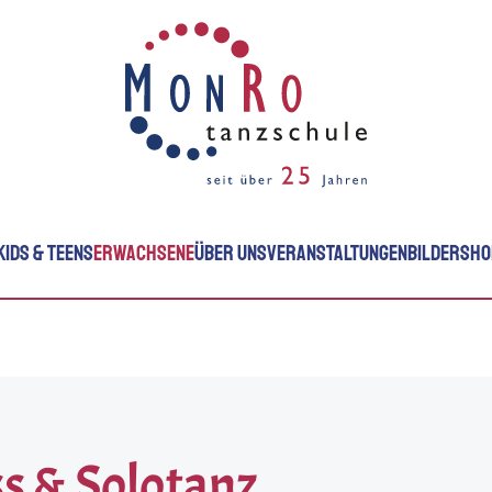
KIDS & TEENS
ERWACHSENE
ÜBER UNS
VERANSTALTUNGEN
BILDER
SHO
ss & Solotanz