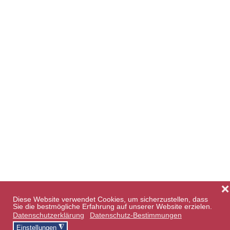
❌
Diese Website verwendet Cookies, um sicherzustellen, dass
Sie die bestmögliche Erfahrung auf unserer Website erzielen.
Datenschutzerklärung
Datenschutz-Bestimmungen
◮
Einstellungen