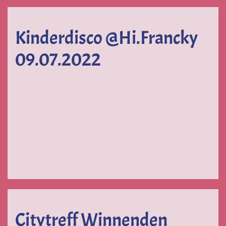
Kinderdisco @Hi.Francky
09.07.2022
VERGRÖSSERN
VERGRÖSSERN
VERGRÖS
Citytreff Winnenden