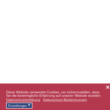
❌
Diese Website verwendet Cookies, um sicherzustellen, dass
Sie die bestmögliche Erfahrung auf unserer Website erzielen.
Datenschutzerklärung
Datenschutz-Bestimmungen
◮
Einstellungen