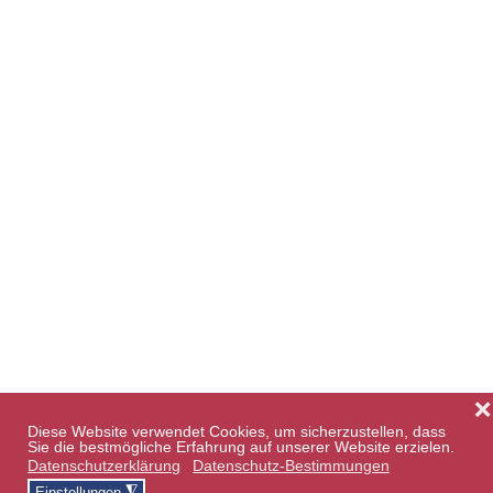
❌
Diese Website verwendet Cookies, um sicherzustellen, dass
Sie die bestmögliche Erfahrung auf unserer Website erzielen.
Datenschutzerklärung
Datenschutz-Bestimmungen
◮
Einstellungen